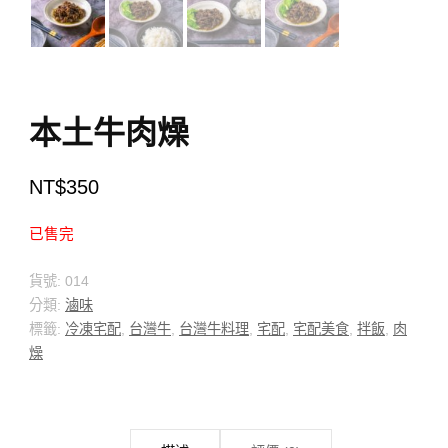
本土牛肉燥
NT$
350
已售完
貨號:
014
分類:
滷味
標籤:
冷凍宅配
,
台灣牛
,
台灣牛料理
,
宅配
,
宅配美食
,
拌飯
,
肉
燥